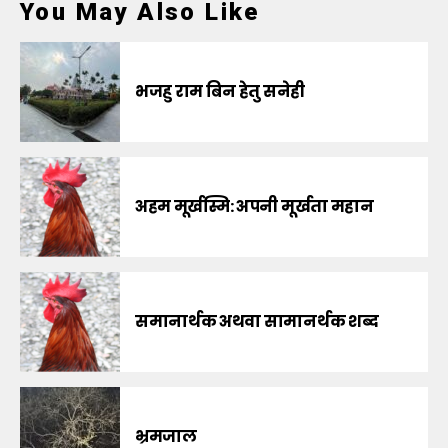
You May Also Like
भजहु राम बिन हेतु सनेही
अहम मूर्खस्मि: अपनी मूर्खता महान
समानार्थक अथवा सामानर्थक शब्द
भ्रमजाल