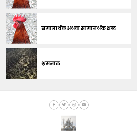
समानार्थक अथवा सामानर्थक शब्द
भ्रमजाल