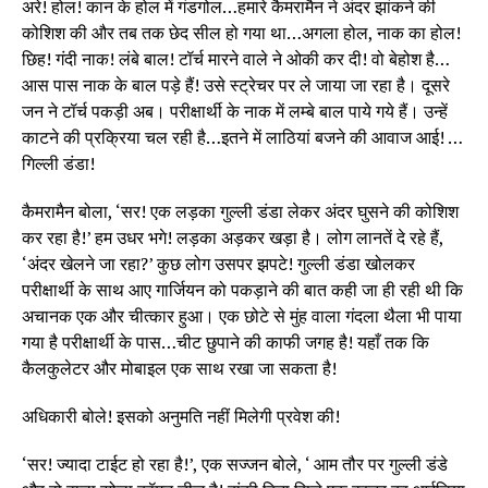
अरे! होल! कान के होल में गंडगोल…हमारे कैमरामैन ने अंदर झांकने की
कोशिश की और तब तक छेद सील हो गया था…अगला होल, नाक का होल!
छिह! गंदी नाक! लंबे बाल! टॉर्च मारने वाले ने ओकी कर दी! वो बेहोश है…
आस पास नाक के बाल पड़े हैं! उसे स्ट्रेचर पर ले जाया जा रहा है। दूसरे
जन ने टॉर्च पकड़ी अब। परीक्षार्थी के नाक में लम्बे बाल पाये गये हैं। उन्हें
काटने की प्रक्रिया चल रही है…इतने में लाठियां बजने की आवाज आई! …
गिल्ली डंडा!
कैमरामैन बोला, ‘सर! एक लड़का गुल्ली डंडा लेकर अंदर घुसने की कोशिश
कर रहा है!’ हम उधर भगे! लड़का अड़कर खड़ा है। लोग लानतें दे रहे हैं,
‘अंदर खेलने जा रहा?’ कुछ लोग उसपर झपटे! गुल्ली डंडा खोलकर
परीक्षार्थी के साथ आए गार्जियन को पकड़ाने की बात कही जा ही रही थी कि
अचानक एक और चीत्कार हुआ। एक छोटे से मुंह वाला गंदला थैला भी पाया
गया है परीक्षार्थी के पास…चीट छुपाने की काफी जगह है! यहाँ तक कि
कैलकुलेटर और मोबाइल एक साथ रखा जा सकता है!
अधिकारी बोले! इसको अनुमति नहीं मिलेगी प्रवेश की!
‘सर! ज्यादा टाईट हो रहा है!’, एक सज्जन बोले, ‘ आम तौर पर गुल्ली डंडे