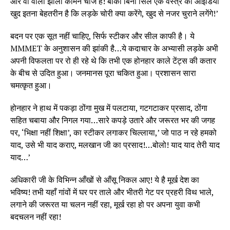
और वो वाला झोला कॉमन चीज है! बांकी बिना सिले एक वस्त्र का आईडिया
खुद इतना बेहतरीन है कि लड़के चोरी क्या करेंगे, खुद से नजर चुराने लगेंगे!’
बदन पर एक सूत नहीं चाहिए, सिर्फ स्टीकर और सील काफी है। ये
MMMET के अनुशासन की झांकी है…ये कदाचार के अभ्यासी लड़के अभी
अपनी विफलता पर रो ही रहे थे कि तभी एक होनहार काले टेंट्स की कतार
के बीच से उदित हुआ। जनमानस पूरा चकित हुआ। प्रशासन सारा
चमत्कृत हुआ।
होनहार ने हाथ में पकड़ा ठोंगा मुख में पलटाया, गटगटाकर प्रसाद, ठोंगा
सहित चबाया और निगल गया…सारे कपड़े उतारे और जरूरत भर की जगह
पर, ‘भिक्षा नहीं शिक्षा’, का स्टीकर लगाकर चिल्लाया,’ जो पाठ न रहे हमको
याद, उसे भी याद कराए, मलखान जी का प्रसाद!…बोलो! याद याद तेरी याद
याद…’
अधिकारी जी के विभिन्न आँखों से आँसू निकल आए! ये है मूर्ख देश का
भविष्य! तभी यहाँ गांवों में घर पर ताले और भीतरी गेट पर प्रहरी विथ भाले,
लगाने की जरूरत या चलन नहीं रहा, मूर्ख रहा हो पर अपना युवा कभी
बदचलन नहीं रहा!