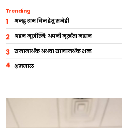
Trending
भजहु राम बिन हेतु सनेही
अहम मूर्खस्मि: अपनी मूर्खता महान
समानार्थक अथवा सामानर्थक शब्द
भ्रमजाल