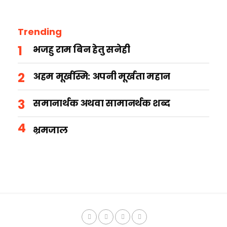
Trending
भजहु राम बिन हेतु सनेही
अहम मूर्खस्मि: अपनी मूर्खता महान
समानार्थक अथवा सामानर्थक शब्द
भ्रमजाल