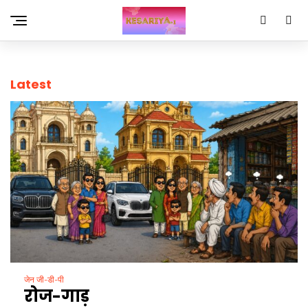
Latest
जेन जी-डी-पी
रोज-गाड़