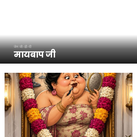
जेन जी-डी-पी
मायबाप जी